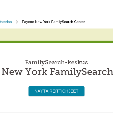
aterloo
Fayette New York FamilySearch Center
FamilySearch-keskus
e New York FamilySearch
NÄYTÄ REITTIOHJEET