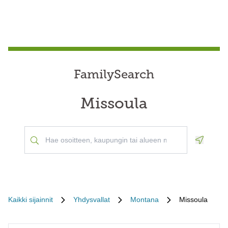
FamilySearch
Missoula
Geoloca
Kaikki sijainnit
Yhdysvallat
Montana
Missoula