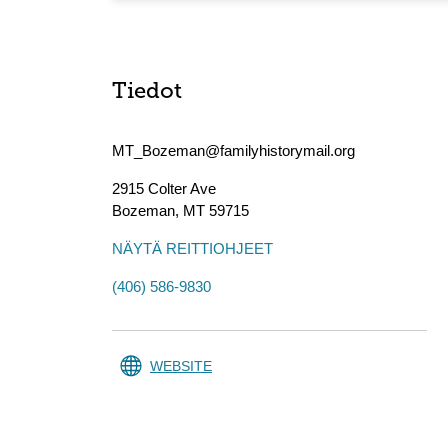
Tiedot
MT_Bozeman@familyhistorymail.org
2915 Colter Ave
Bozeman
,
MT
59715
NÄYTÄ REITTIOHJEET
(406) 586-9830
WEBSITE