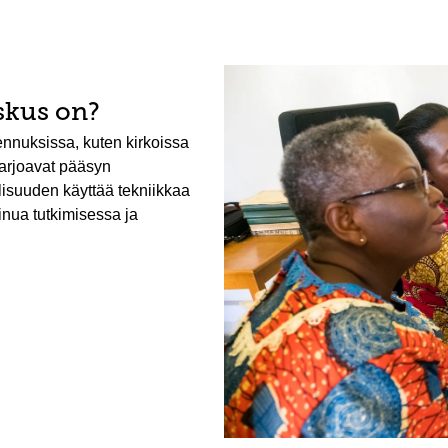
skus on?
nnuksissa, kuten kirkoissa
 tarjoavat pääsyn
llisuuden käyttää tekniikkaa
inua tutkimisessa ja