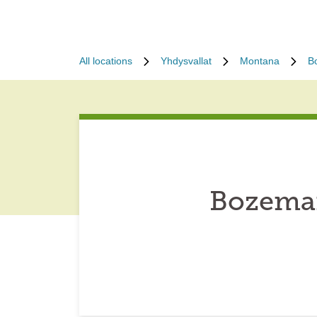
All locations
Yhdysvallat
Montana
B
Bozeman