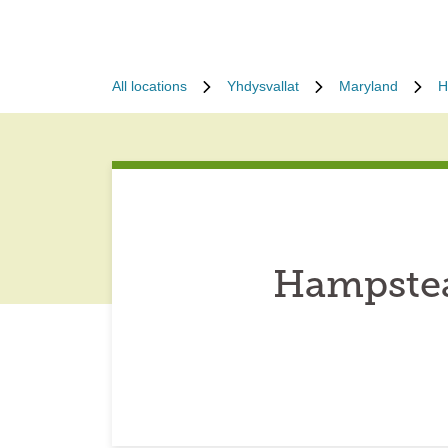
All locations
Yhdysvallat
Maryland
H
Hampstea