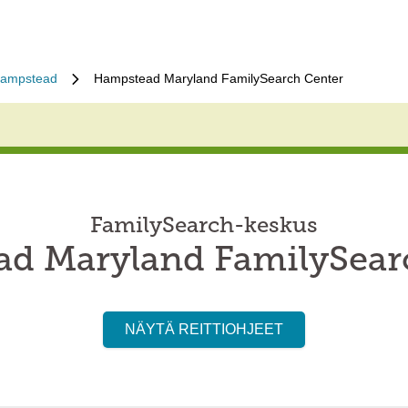
ampstead
Hampstead Maryland FamilySearch Center
FamilySearch-keskus
d Maryland FamilySear
NÄYTÄ REITTIOHJEET