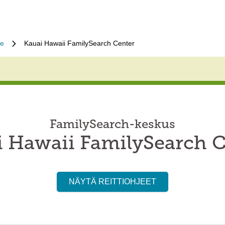
ue
Kauai Hawaii FamilySearch Center
FamilySearch-keskus
i Hawaii FamilySearch C
NÄYTÄ REITTIOHJEET