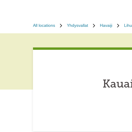
All locations
Yhdysvallat
Havaiji
Lih
Kaua