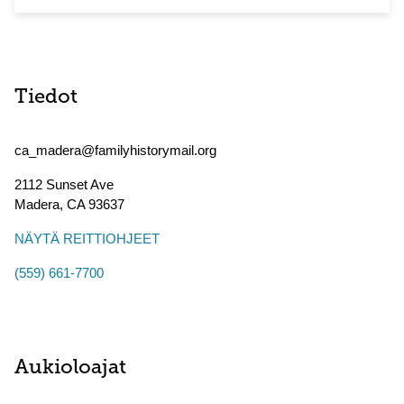
Tiedot
ca_madera@familyhistorymail.org
2112 Sunset Ave
Madera
,
CA
93637
NÄYTÄ REITTIOHJEET
(559) 661-7700
Aukioloajat