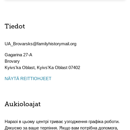
Tiedot
UA_Brovarsks@familyhistorymail.org
Gagarina 27-A
Brovary
Kyivs'ka Oblast
,
Kyivs'Ka Oblast
07402
NÄYTÄ REITTIOHJEET
Aukioloajat
Наразі в цьому центрі триває узгодження графіка роботи.
Дякуємо за ваше терпіння. Якщо вам потрібна допомога,