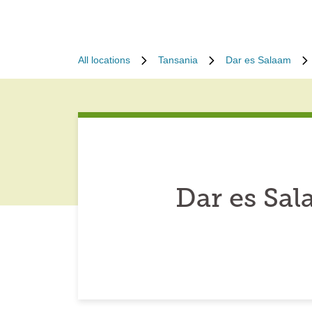
All locations
Tansania
Dar es Salaam
Dar es Sa