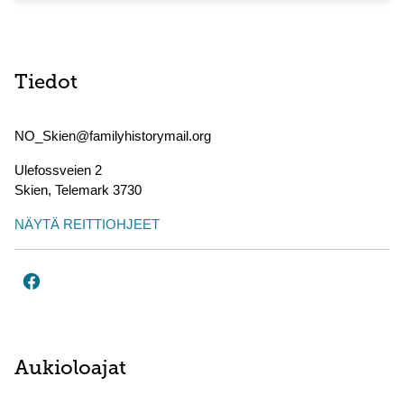
Tiedot
NO_Skien@familyhistorymail.org
Ulefossveien 2
Skien
,
Telemark
3730
NÄYTÄ REITTIOHJEET
Aukioloajat