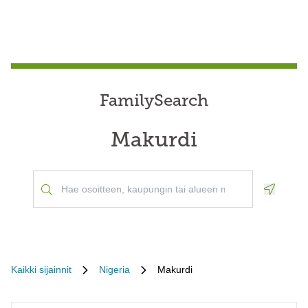
FamilySearch
Makurdi
Geoloca
Kaikki sijainnit
Nigeria
Makurdi