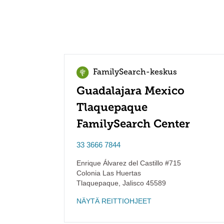
FamilySearch-keskus
Guadalajara Mexico
Tlaquepaque
FamilySearch Center
33 3666 7844
Enrique Álvarez del Castillo #715
Colonia Las Huertas
Tlaquepaque
,
Jalisco
45589
NÄYTÄ REITTIOHJEET