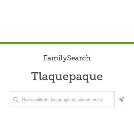
FamilySearch
Tlaquepaque
Geolo