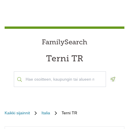
FamilySearch
Terni TR
Geoloca
Kaikki sijainnit
Italia
Terni TR