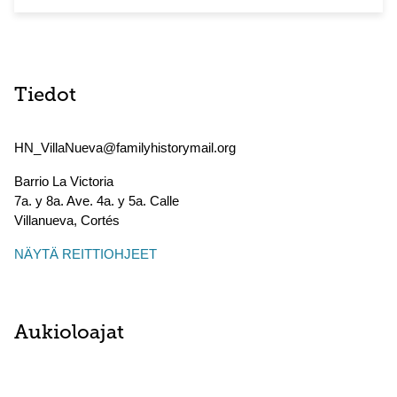
Tiedot
HN_VillaNueva@familyhistorymail.org
Barrio La Victoria
7a. y 8a. Ave. 4a. y 5a. Calle
Villanueva
,
Cortés
NÄYTÄ REITTIOHJEET
Aukioloajat