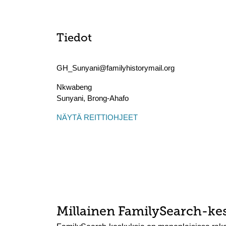
Tiedot
GH_Sunyani@familyhistorymail.org
Nkwabeng
Sunyani
,
Brong-Ahafo
NÄYTÄ REITTIOHJEET
Millainen FamilySearch-ke