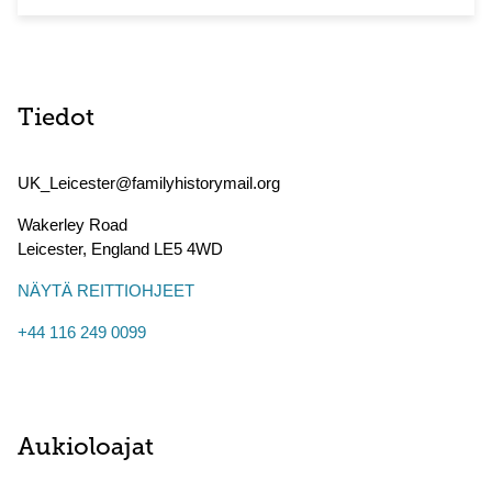
Tiedot
UK_Leicester@familyhistorymail.org
Wakerley Road
Leicester
,
England
LE5 4WD
NÄYTÄ REITTIOHJEET
+44 116 249 0099
Aukioloajat