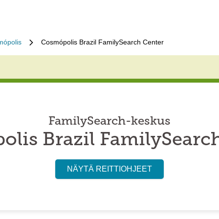
ópolis
Cosmópolis Brazil FamilySearch Center
FamilySearch-keskus
lis Brazil FamilySearc
NÄYTÄ REITTIOHJEET