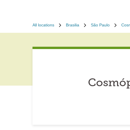
All locations
Brasilia
São Paulo
Cosm
Cosmópo