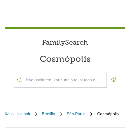
FamilySearch
Cosmópolis
Geoloca
Kaikki sijainnit
Brasilia
São Paulo
Cosmópolis