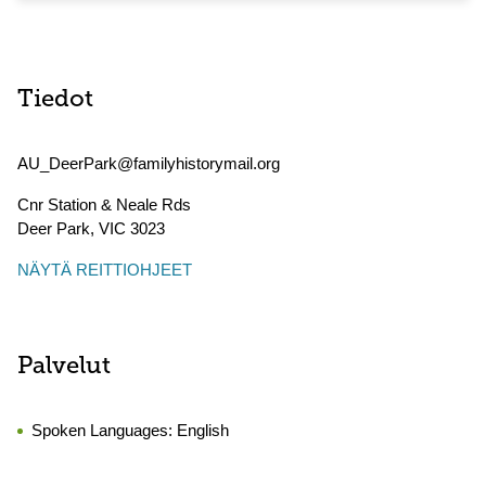
Tiedot
AU_DeerPark@familyhistorymail.org
Cnr Station & Neale Rds
Deer Park
,
VIC
3023
NÄYTÄ REITTIOHJEET
Palvelut
Spoken Languages:
English