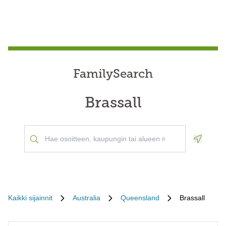
FamilySearch
Brassall
Geoloca
Kaikki sijainnit
Australia
Queensland
Brassall