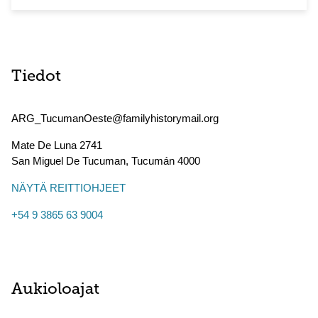
Tiedot
ARG_TucumanOeste@familyhistorymail.org
Mate De Luna 2741
San Miguel De Tucuman
,
Tucumán
4000
NÄYTÄ REITTIOHJEET
+54 9 3865 63 9004
Aukioloajat