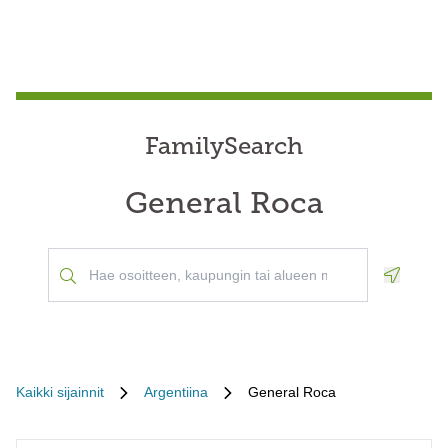
FamilySearch
General Roca
Geoloca
Kaikki sijainnit
Argentiina
General Roca