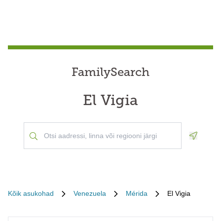
FamilySearch
El Vigia
Geoloca
Kõik asukohad
Venezuela
Mérida
El Vigia