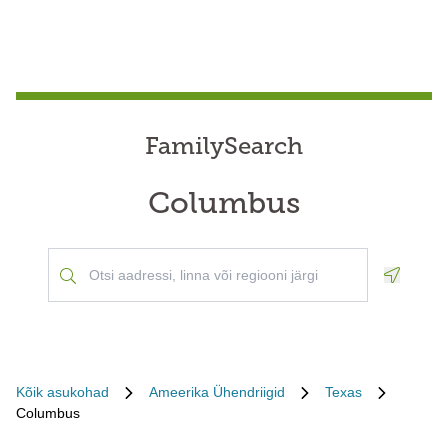
FamilySearch
Columbus
Geoloca
Kõik asukohad
Ameerika Ühendriigid
Texas
Columbus