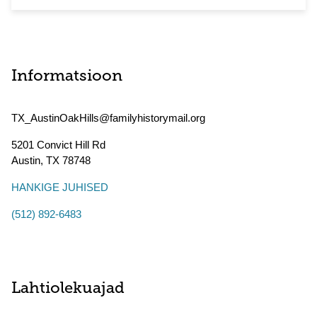
Informatsioon
TX_AustinOakHills@familyhistorymail.org
5201 Convict Hill Rd
Austin
,
TX
78748
HANKIGE JUHISED
(512) 892-6483
Lahtiolekuajad