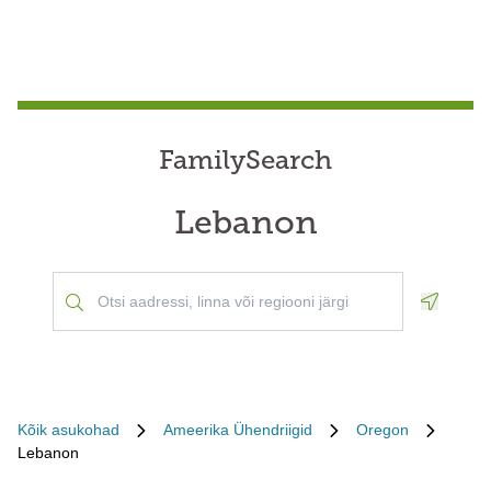
FamilySearch
Lebanon
Geoloca
Kõik asukohad
Ameerika Ühendriigid
Oregon
Lebanon