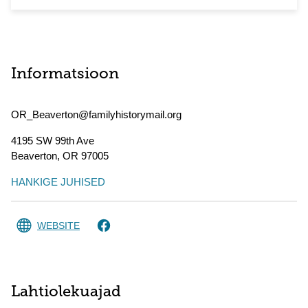
Informatsioon
OR_Beaverton@familyhistorymail.org
4195 SW 99th Ave
Beaverton
,
OR
97005
HANKIGE JUHISED
WEBSITE
Lahtiolekuajad