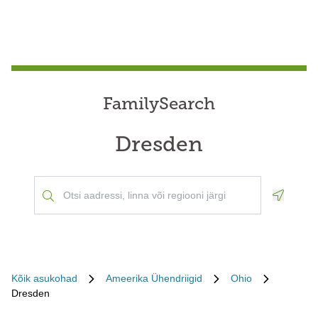
FamilySearch
Dresden
Geoloca
Kõik asukohad
Ameerika Ühendriigid
Ohio
Dresden