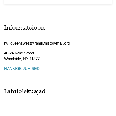
Informatsioon
ny_queenswest@familyhistorymail.org
40-24 62nd Street
Woodside
,
NY
11377
HANKIGE JUHISED
Lahtiolekuajad