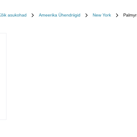
Kõik asukohad
Ameerika Ühendriigid
New York
Palmyr