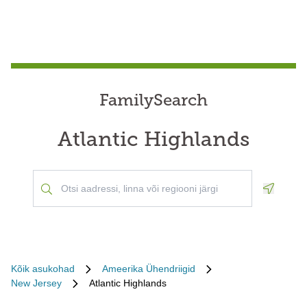
FamilySearch
Atlantic Highlands
Geoloca
Kõik asukohad
Ameerika Ühendriigid
New Jersey
Atlantic Highlands