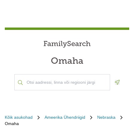
FamilySearch
Omaha
Geoloca
Kõik asukohad
Ameerika Ühendriigid
Nebraska
Omaha