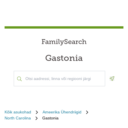
FamilySearch
Gastonia
Geoloca
Kõik asukohad
Ameerika Ühendriigid
North Carolina
Gastonia