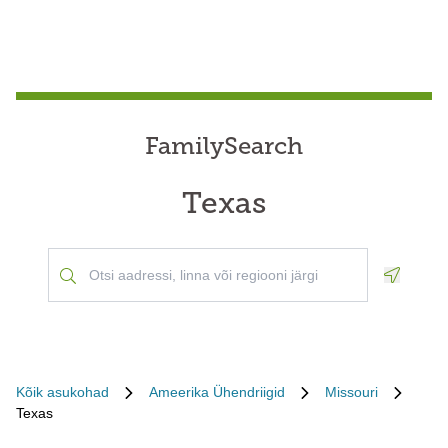
FamilySearch
Texas
Geoloca
Kõik asukohad
Ameerika Ühendriigid
Missouri
Texas