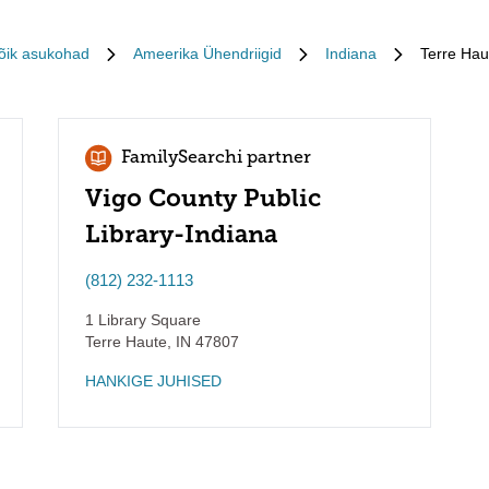
õik asukohad
Ameerika Ühendriigid
Indiana
Terre Hau
FamilySearchi partner
Vigo County Public
Library-Indiana
(812) 232-1113
1 Library Square
Terre Haute
,
IN
47807
HANKIGE JUHISED