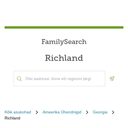
FamilySearch
Richland
Geoloca
Kõik asukohad
Ameerika Ühendriigid
Georgia
Richland