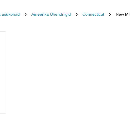
k asukohad
Ameerika Ühendriigid
Connecticut
New Mil