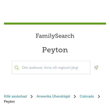
FamilySearch
Peyton
Geoloca
Kõik asukohad
Ameerika Ühendriigid
Colorado
Peyton