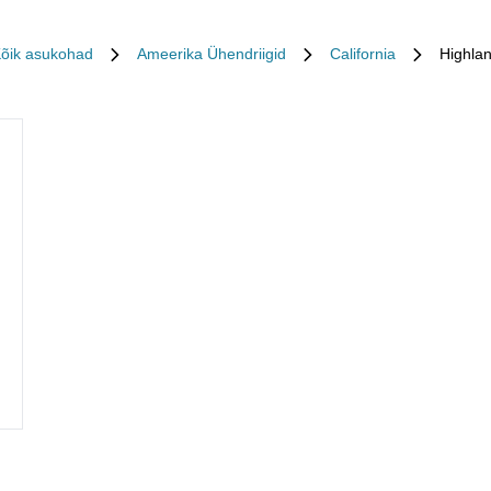
õik asukohad
Ameerika Ühendriigid
California
Highla