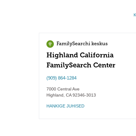
K
FamilySearchi keskus
Highland California
FamilySearch Center
(909) 864-1284
7000 Central Ave
Highland
,
CA
92346-3013
HANKIGE JUHISED