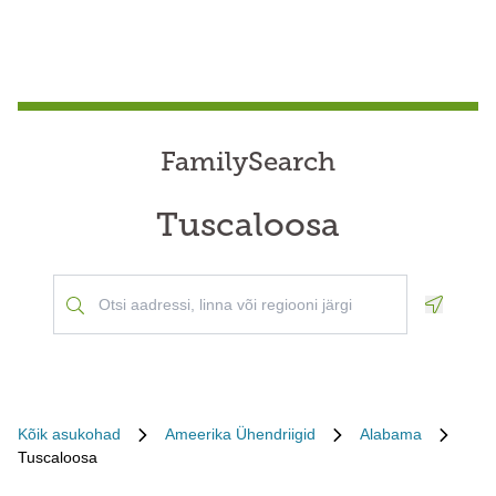
FamilySearch
Tuscaloosa
Geoloca
Kõik asukohad
Ameerika Ühendriigid
Alabama
Tuscaloosa