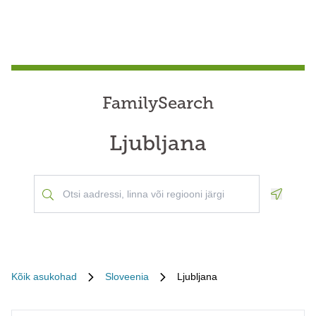
FamilySearch
Ljubljana
Geoloca
Kõik asukohad
Sloveenia
Ljubljana