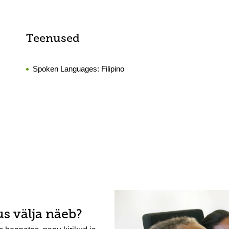
Teenused
Spoken Languages:
Filipino
s välja näeb?