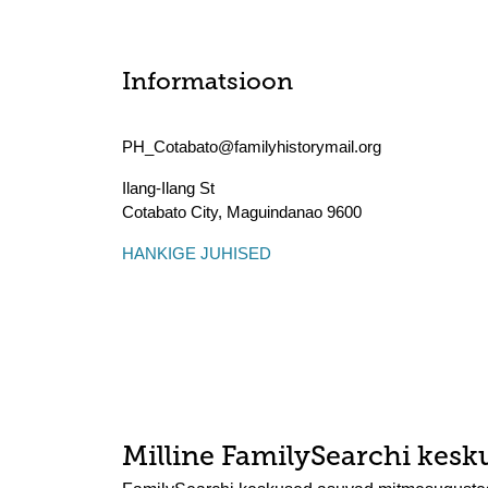
Informatsioon
PH_Cotabato@familyhistorymail.org
Ilang-Ilang St
Cotabato City
,
Maguindanao
9600
HANKIGE JUHISED
Milline FamilySearchi kesku