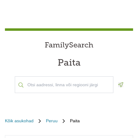
FamilySearch
Paita
Geoloca
Kõik asukohad
Peruu
Paita