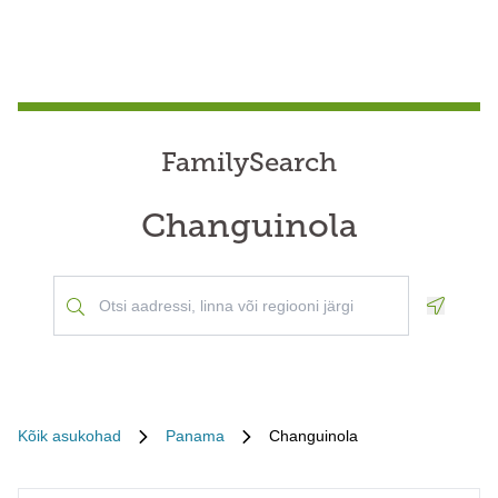
FamilySearch
Changuinola
Geoloca
Kõik asukohad
Panama
Changuinola