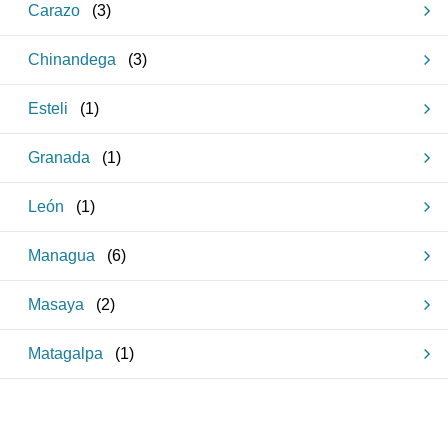
Carazo
(
3
)
Chinandega
(
3
)
Esteli
(
1
)
Granada
(
1
)
León
(
1
)
Managua
(
6
)
Masaya
(
2
)
Matagalpa
(
1
)