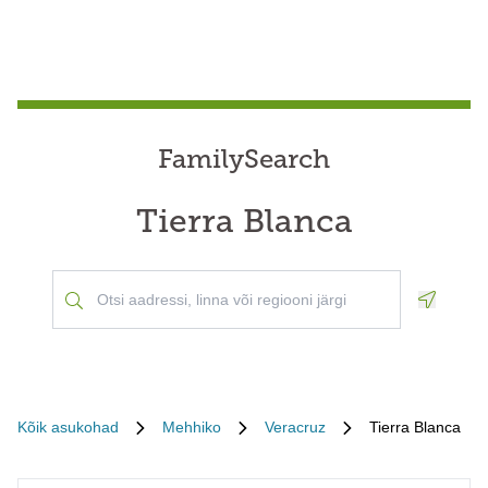
FamilySearch
Tierra Blanca
Geoloca
Kõik asukohad
Mehhiko
Veracruz
Tierra Blanca