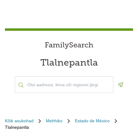
FamilySearch
Tlalnepantla
Geoloca
Kõik asukohad
Mehhiko
Estado de México
Tlalnepantla