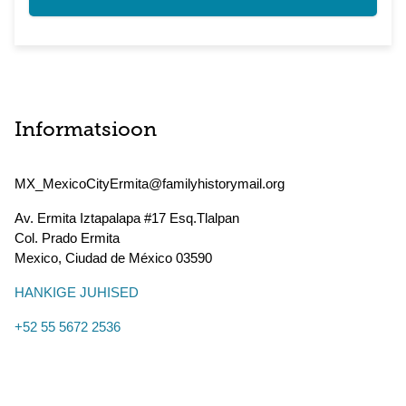
Informatsioon
MX_MexicoCityErmita@familyhistorymail.org
Av. Ermita Iztapalapa #17 Esq.Tlalpan
Col. Prado Ermita
Mexico
,
Ciudad de México
03590
HANKIGE JUHISED
+52 55 5672 2536