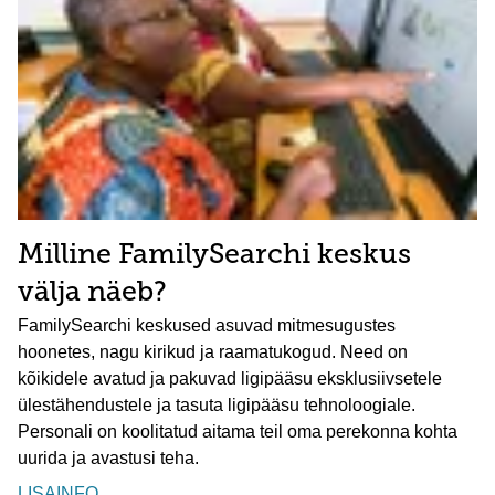
Milline FamilySearchi keskus
välja näeb?
FamilySearchi keskused asuvad mitmesugustes
hoonetes, nagu kirikud ja raamatukogud. Need on
kõikidele avatud ja pakuvad ligipääsu eksklusiivsetele
ülestähendustele ja tasuta ligipääsu tehnoloogiale.
Personali on koolitatud aitama teil oma perekonna kohta
uurida ja avastusi teha.
LISAINFO