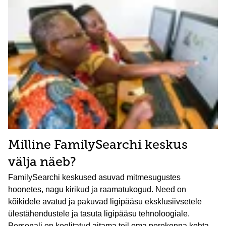
Milline FamilySearchi keskus
välja näeb?
FamilySearchi keskused asuvad mitmesugustes
hoonetes, nagu kirikud ja raamatukogud. Need on
kõikidele avatud ja pakuvad ligipääsu eksklusiivsetele
ülestähendustele ja tasuta ligipääsu tehnoloogiale.
Personali on koolitatud aitama teil oma perekonna kohta