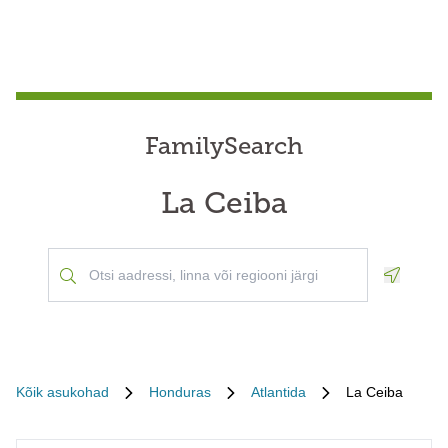
FamilySearch
La Ceiba
Geoloca
Kõik asukohad
Honduras
Atlantida
La Ceiba