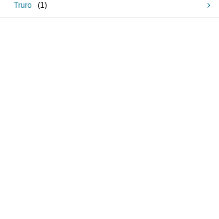
Truro
(
1
)