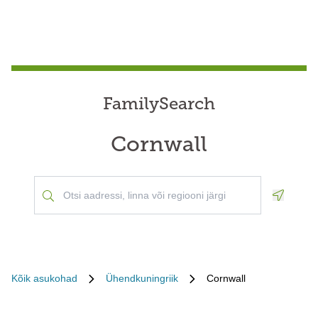
FamilySearch
Cornwall
Geoloca
Kõik asukohad
Ühendkuningriik
Cornwall